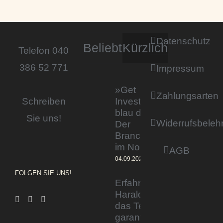
Datenschutz
Beliebt
Kürzlich
Telefon 040
386 52 771
Impressum
»Get
Zahlungsarten
Invested by
Schreiben
blau direkt«:
Sie uns!
Widerrufsbeleh
Der
Branchentag
im Norden
AGB
04.09.2023
FOLGEN SIE UNS!
Erfahrener Experte
Harald Wesely stärkt
das Team von
garantiertmehrnetto.de