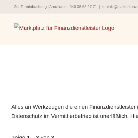
Zum
Zur Terminbuchung
| Anruf unter:
040 38 65 27 71
|
kontakt@maklerkonz
Inhalt
springen
Alles an Werkzeugen die einen Finanzdienstleister
Datenschutz im Vermittlerbetrieb ist unerläßlich. 
Zeige 1 – 3 von 3