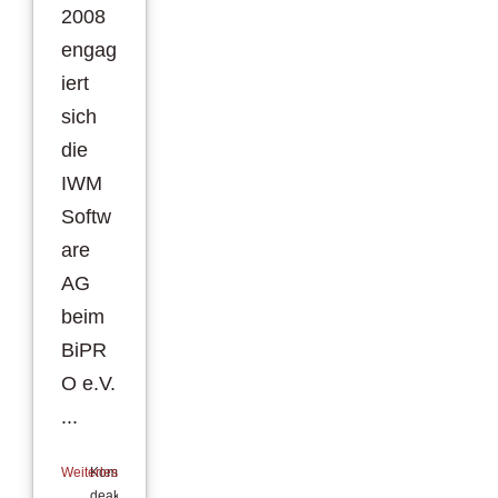
2008
engag
iert
sich
die
IWM
Softw
are
AG
beim
BiPR
O e.V.
...
Weiterlesen
Kommentare
deaktiviert