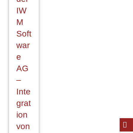
IW
M
Soft
war
e
AG
–
Inte
grat
ion
von