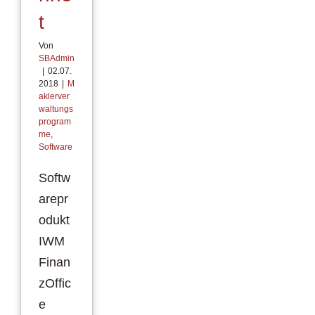
t
Von
SBAdmin
|
02.07.
2018
|
M
aklerver
waltungs
program
me
,
Software
Softw
arepr
odukt
IWM
Finan
zOffic
e