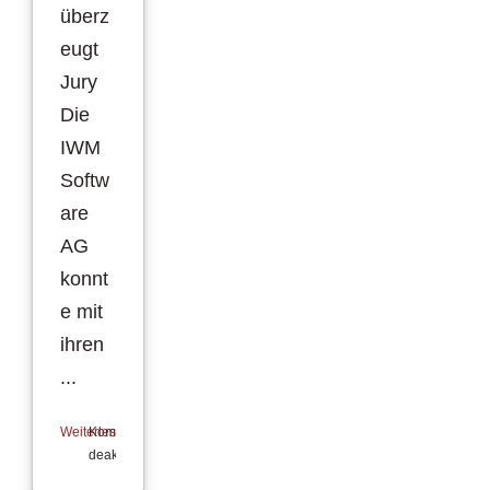
überz
eugt
Jury
Die
IWM
Softw
are
AG
konnt
e mit
ihren
...
Weiterlesen
Kommentare
deaktiviert
für