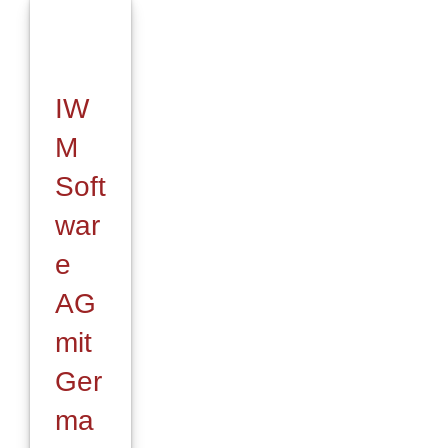
Markenauftritt
seiner
Versicherungsplattform
IW
M
Soft
war
e
AG
mit
Ger
ma