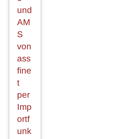
und
AM
S
von
ass
ﬁne
t
per
Imp
ortf
unk