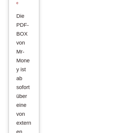
e
Die
PDF-
BOX
von
Mr-
Mone
y ist
ab
sofort
über
eine
von
extern
en