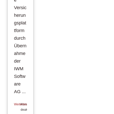
Versic
herun
gsplat
tform
durch
Übern
ahme
der
IWM
Softw
are
AG ...
Weiterlesen
Kommentare
deaktiviert