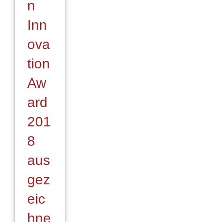
n
Inn
ova
tion
Aw
ard
201
8
aus
gez
eic
hne