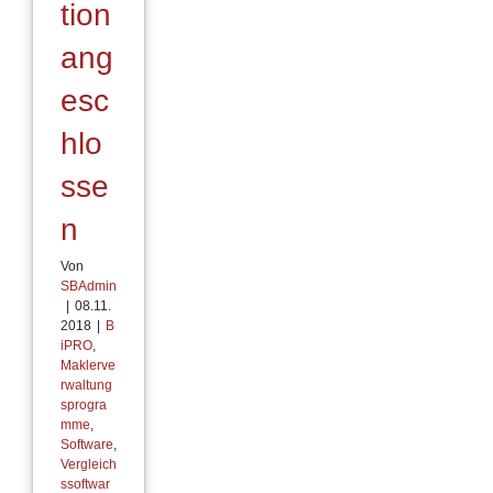
tion
ang
esc
hlo
sse
n
Von
SBAdmin
|
08.11.
2018
|
B
iPRO
,
Maklerve
rwaltung
sprogra
mme
,
Software
,
Vergleich
ssoftwar