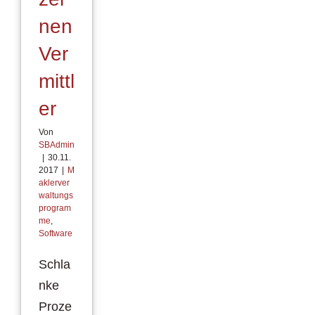
nen
Ver
mittl
er
Von
SBAdmin
|
30.11.
2017
|
M
aklerver
waltungs
program
me
,
Software
Schla
nke
Proze