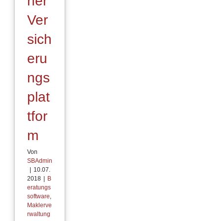
ner
Ver
sich
eru
ngs
plat
tfor
m
Von
SBAdmin
|
10.07.
2018
|
B
eratungs
software
,
Maklerve
rwaltung