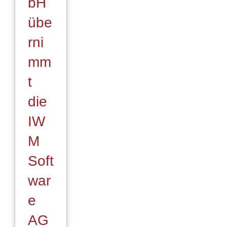
bH
übe
rni
mm
t
die
IW
M
Soft
war
e
AG