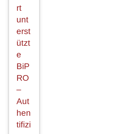
rt
unt
erst
ützt
e
BiP
RO
–
Aut
hen
tifizi