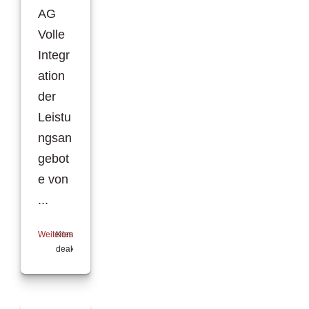
AG
Volle
Integr
ation
der
Leistu
ngsan
gebot
e von
...
Weiterlesen
Kommentare
deaktiviert
für
Smart
InsurTech
vereinheitlicht