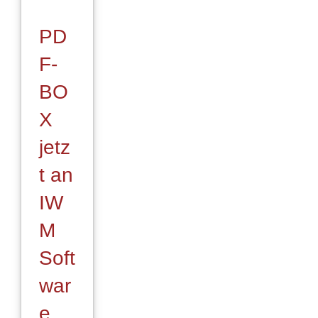
PD
F-
BO
X
jetz
t an
IW
M
Soft
war
e