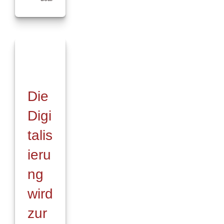
für
IWM
erweitert
unterstützte
BiPRO
–
Authentifizierungsverfahren
Die
Digi
talis
ieru
ng
wird
zur