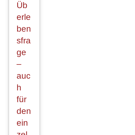
Üb
erle
ben
sfra
ge
–
auc
h
für
den
ein
zel