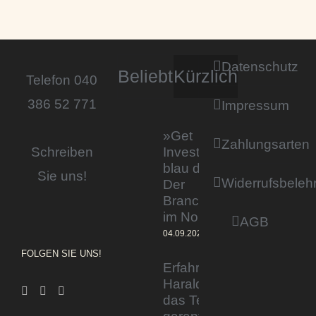
Datenschutz
Beliebt
Kürzlich
Telefon 040
386 52 771
Impressum
»Get
Zahlungsarten
Invested by
Schreiben
blau direkt«:
Sie uns!
Widerrufsbeleh
Der
Branchentag
im Norden
AGB
04.09.2023
FOLGEN SIE UNS!
Erfahrener Experte
Harald Wesely stärkt
das Team von
garantiertmehrnetto.de