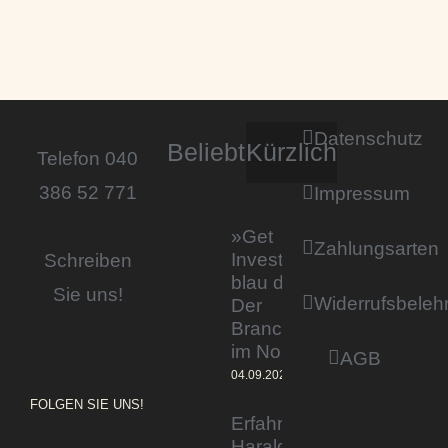
Datenschutz
Beliebt
Kürzlich
Telefon 040
386 52 771
Impressum
»Get
Zahlungsarten
Invested by
Schreiben
blau direkt«:
Sie uns!
Widerrufsbeleh
Der
Branchentag
im Norden
AGB
04.09.2023
FOLGEN SIE UNS!
Erfahrener Experte
Harald Wesely stärkt