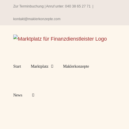
Zum
Zur Terminbuchung
| Anruf unter:
040 38 65 27 71
|
Inhalt
kontakt@maklerkonzepte.com
springen
Start
Marktplatz
Maklerkonzepte
News