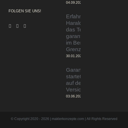
04.09.2023
FOLGEN SIE UNS!
Erfahrener Experte
Harald Wesely stärkt
das Team von
garantiertmehrnetto.de
im Bereich
Grenzgänger
30.01.2024
Garantiertmehrnetto.de®
startet Vermittlerplattform
auf deutschem
Versicherungsmarkt
03.06.2023
© Copyright 2020 -
2026 | maklerkonzepte.com | All Rights Reserved