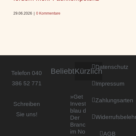
29.06.2026
|
0 Kommentare
Datenschutz
Beliebt
Kürzlich
Telefon 040
386 52 771
Impressum
»Get
Zahlungsarten
Invested by
Schreiben
blau direkt«:
Sie uns!
Widerrufsbeleh
Der
Branchentag
im Norden
AGB