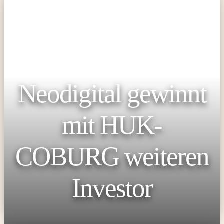
Neodigital gewinnt
mit HUK-
COBURG weiteren
Investor