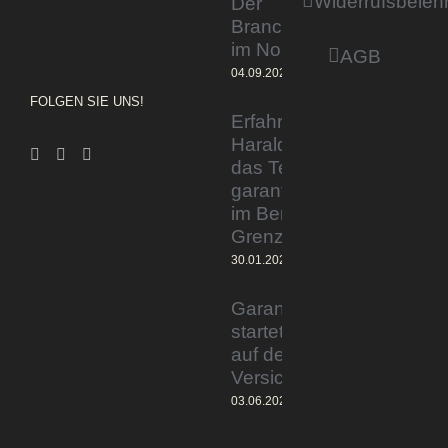
Widerrufsbeleh
Der
Branchentag
im Norden
AGB
04.09.2023
FOLGEN SIE UNS!
Erfahrener Experte
Harald Wesely stärkt
das Team von
garantiertmehrnetto.de
im Bereich
Grenzgänger
30.01.2024
Garantiertmehrnetto.de®
startet Vermittlerplattform
auf deutschem
Versicherungsmarkt
03.06.2023