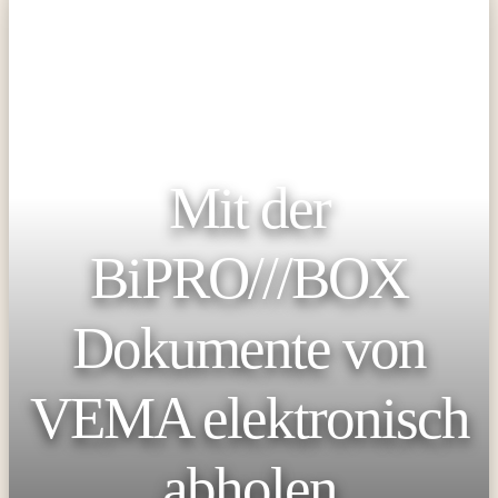
Mit der
BiPRO///BOX
Dokumente von
VEMA elektronisch
abholen