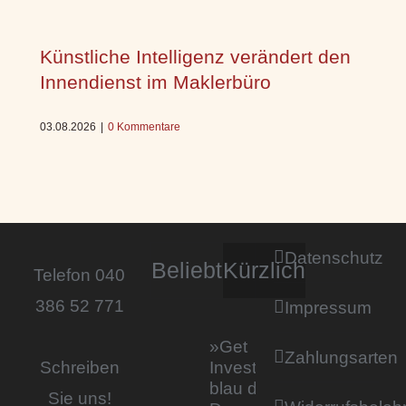
Künstliche Intelligenz verändert den
Innendienst im Maklerbüro
03.08.2026
|
0 Kommentare
Datenschutz
Beliebt
Kürzlich
Telefon 040
386 52 771
Impressum
»Get
Zahlungsarten
Invested by
Schreiben
blau direkt«:
Sie uns!