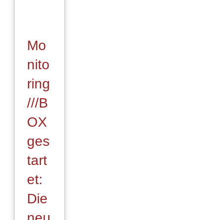
Mo
nito
ring
///B
OX
ges
tart
et:
Die
neu