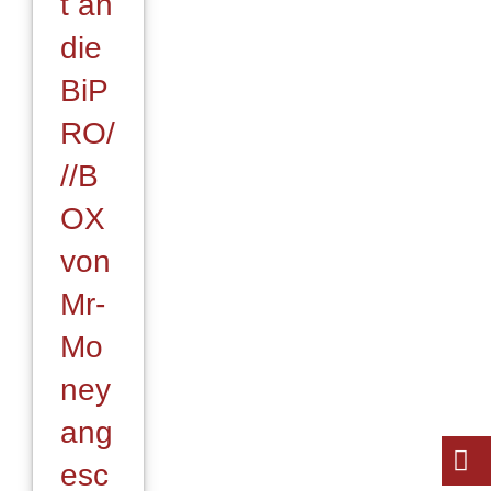
t an
die
BiP
RO/
//B
OX
von
Mr-
Mo
ney
ang
esc