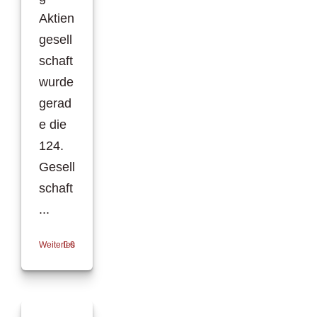
Aktien
gesell
schaft
wurde
gerad
e die
124.
Gesell
schaft
...
Weiterlesen
0