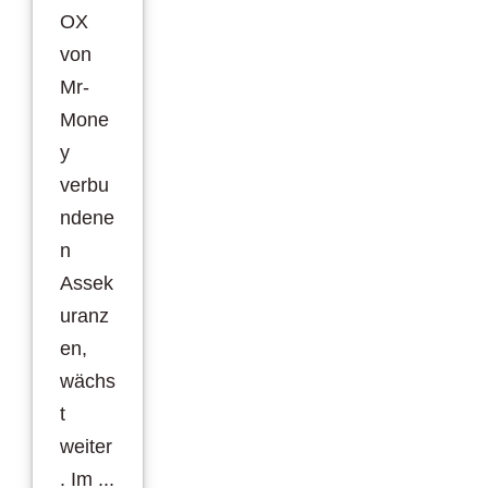
OX
von
Mr-
Mone
y
verbu
ndene
n
Assek
uranz
en,
wächs
t
weiter
. Im ...