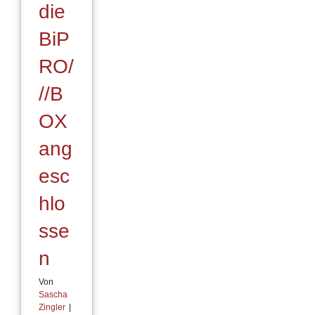
die
BiP
RO/
//B
OX
ang
esc
hlo
sse
n
Von
Sascha
Zingler
|