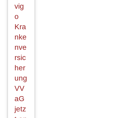
vig
o
Kra
nke
nve
rsic
her
ung
VV
aG
jetz