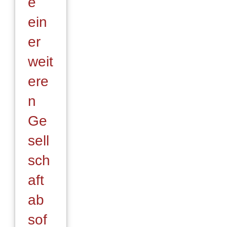
e
ein
er
weit
ere
n
Ge
sell
sch
aft
ab
sof