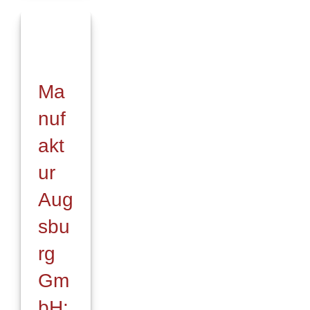
Ma
nuf
akt
ur
Aug
sbu
rg
Gm
bH: