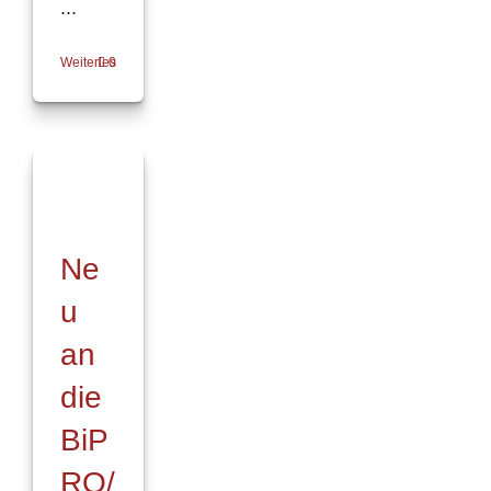
...
Weiterlesen
0
Ne
u
an
die
BiP
RO/