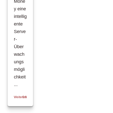
Mone
y eine
intellig
ente
Serve
r-
Über
wach
ungs
mögli
chkeit
...
Weiterlesen
0