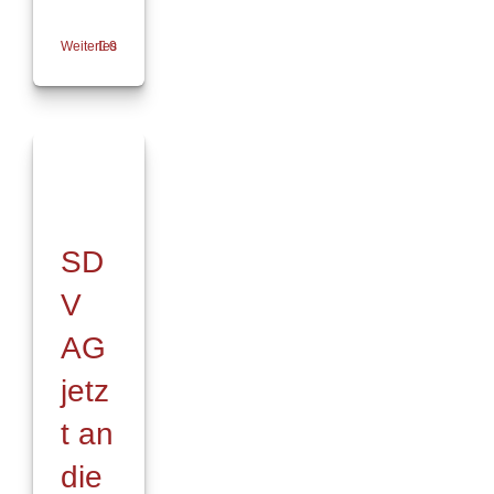
Weiterlesen
0
SD
V
AG
jetz
t an
die