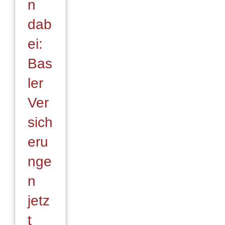
n
dab
ei:
Bas
ler
Ver
sich
eru
nge
n
jetz
t