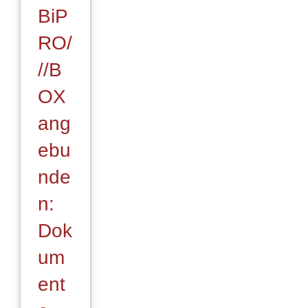
BiP
RO/
//B
OX
ang
ebu
nde
n:
Dok
um
ent