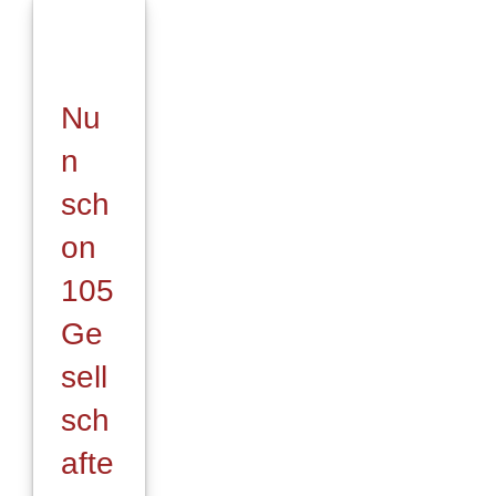
Nu
n
sch
on
105
Ge
sell
sch
afte