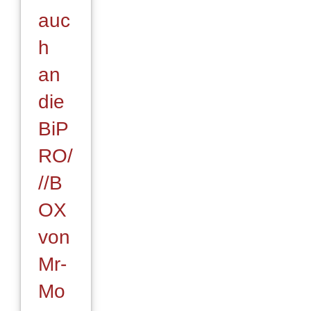
auc
h
an
die
BiP
RO/
//B
OX
von
Mr-
Mo