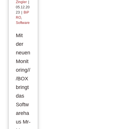
Zingler
|
05.12.20
23
|
BiP
RO
,
Software
Mit
der
neuen
Monit
oring//
/BOX
bringt
das
Softw
areha
us Mr-