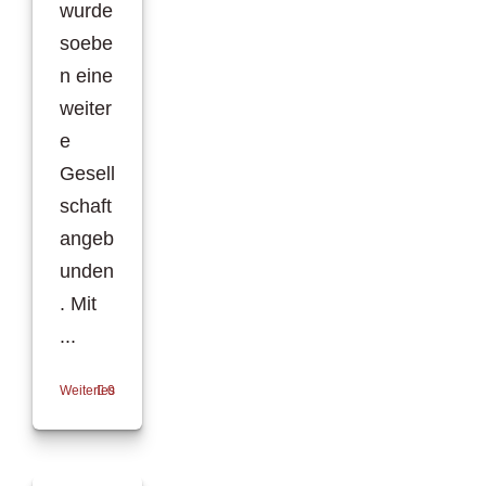
wurde
soebe
n eine
weiter
e
Gesell
schaft
angeb
unden
. Mit
...
Weiterlesen
0