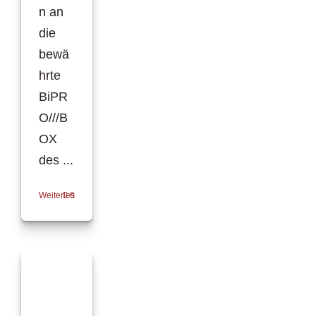
n an
die
bewä
hrte
BiPR
O///B
OX
des ...
Weiterlesen
0