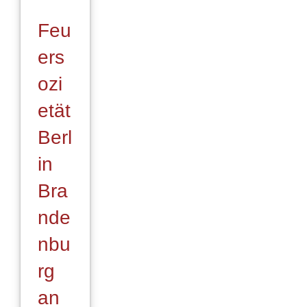
Feu
ers
ozi
etät
Berl
in
Bra
nde
nbu
rg
an