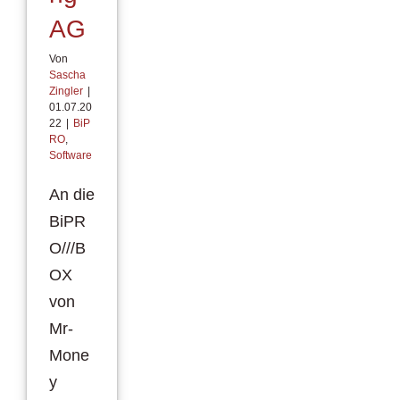
AG
Von
Sascha
Zingler
|
01.07.20
22
|
BiP
RO
,
Software
An die
BiPR
O///B
OX
von
Mr-
Mone
y