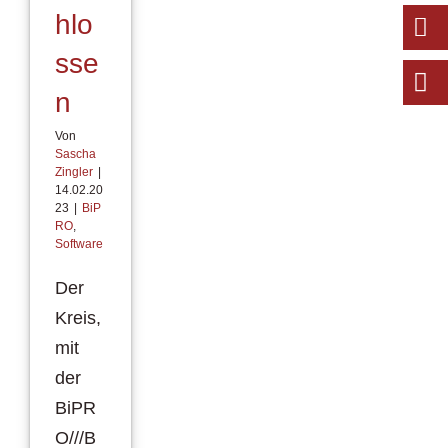
hlo
sse
n
Von
Sascha
Zingler
|
14.02.20
23
|
BiP
RO
,
Software
Der
Kreis,
mit
der
BiPR
O///B