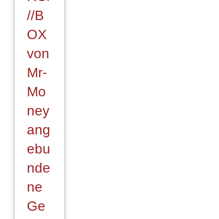
//B
OX
von
Mr-
Mo
ney
ang
ebu
nde
ne
Ge