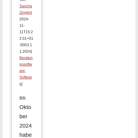
Sascha
Zingler
|
2024-
11-
11T15:2
2:01+01
:00
03.1
1.2024
|
Beratun
gssoftw
are
,
Softwar
e
|
Im
Okto
ber
2024
habe