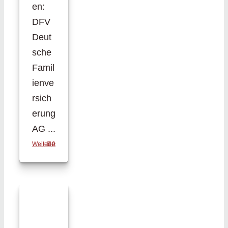
en:
DFV
Deut
sche
Famil
ienve
rsich
erung
AG ...
Weiterlesen
0