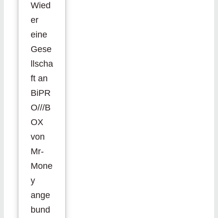
Wied
er
eine
Gese
llscha
ft an
BiPR
O///B
OX
von
Mr-
Mone
y
ange
bund