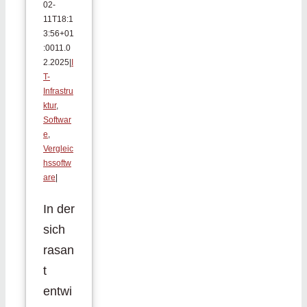
02-
11T18:1
3:56+01
:00
11.0
2.2025
|
I
T-
Infrastru
ktur
,
Softwar
e
,
Vergleic
hssoftw
are
|
In der
sich
rasan
t
entwi