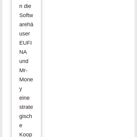
n die
Softw
arehä
user
EUFI
NA
und
Mr-
Mone
y
eine
strate
gisch
e
Koop