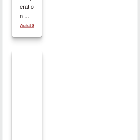
eratio
n ...
Weiterlesen
0