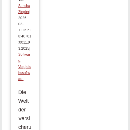
Sascha
Zingler
|
2025-
03-
11T21:1
8:46+01
:00
11.0
3.2025
|
Softwar
e
,
Vergleic
hssoftw
are
|
Die
Welt
der
Versi
cheru