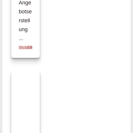
Ange
botse
rstell
ung
...
Weiterlesen
0