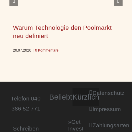
Warum Technologie den Poolmarkt
neu definiert
20.07.2026
|
0 Kommentare
Datenschutz
Beliebt
Kürzlich
Telefon 040
386 52 771
Impressum
»Get
Zahlungsarten
Invested by
Schreiben