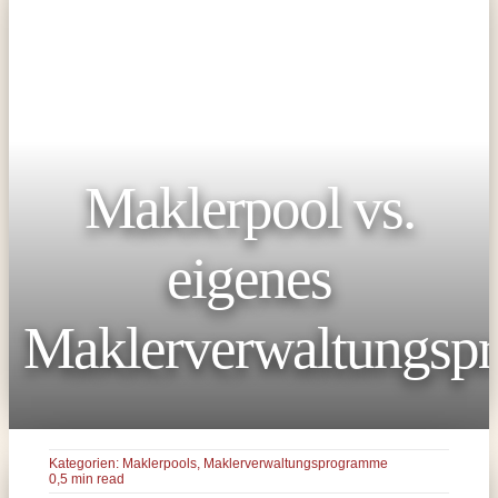
Maklerpool vs.
eigenes
Maklerverwaltungsp
Kategorien:
Maklerpools
,
Maklerverwaltungsprogramme
0,5 min read