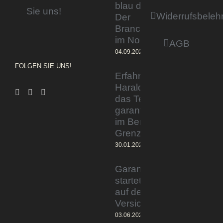
blau direkt«:
Sie uns!
Widerrufsbeleh
Der
Branchentag
im Norden
AGB
04.09.2023
FOLGEN SIE UNS!
Erfahrener Experte
Harald Wesely stärkt
das Team von
garantiertmehrnetto.de
im Bereich
Grenzgänger
30.01.2024
Garantiertmehrnetto.de®
startet Vermittlerplattform
auf deutschem
Versicherungsmarkt
03.06.2023