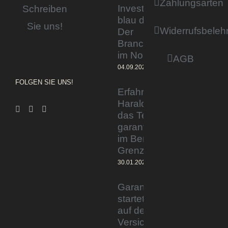
Zahlungsarten
Invested by
Schreiben
blau direkt«:
Sie uns!
Widerrufsbeleh
Der
Branchentag
im Norden
AGB
04.09.2023
FOLGEN SIE UNS!
Erfahrener Experte
Harald Wesely stärkt
das Team von
garantiertmehrnetto.de
im Bereich
Grenzgänger
30.01.2024
Garantiertmehrnetto.de®
startet Vermittlerplattform
auf deutschem
Versicherungsmarkt