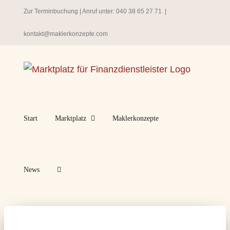
Zum
Zur Terminbuchung
| Anruf unter:
040 38 65 27 71
|
Inhalt
kontakt@maklerkonzepte.com
springen
Start
Marktplatz
Maklerkonzepte
News