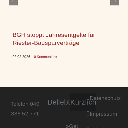
BGH stoppt Jahresentgelte für
Riester-Bausparverträge
03.08.2026
|
0 Kommentare
Datenschutz
Beliebt
Kürzlich
Telefon 040
386 52 771
Impressum
»Get