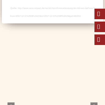
Quelle: http://www.asscompact.de/nachrichten/honorarberatung-der-idd-wer-darf-was?
from=2017-12-11%2008%3A15&to=2017-12-12%2008%3A15&pid=463952