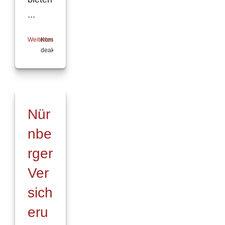
...
Weiterlesen
Kommentare
deaktiviert
für
Softfair
Antragslotse
–
Frühjahrsupdate
Nür
nbe
rger
Ver
sich
eru