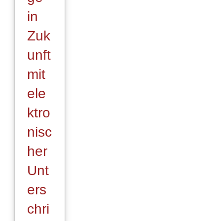
in
Zuk
unft
mit
ele
ktro
nisc
her
Unt
ers
chri