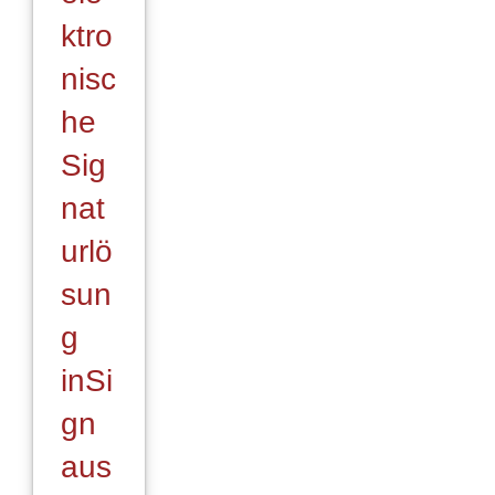
ktro
nisc
he
Sig
nat
urlö
sun
g
inSi
gn
aus