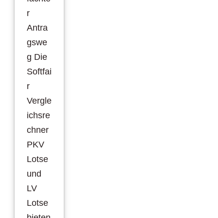
r
Antra
gswe
g Die
Softfai
r
Vergle
ichsre
chner
PKV
Lotse
und
LV
Lotse
bieten