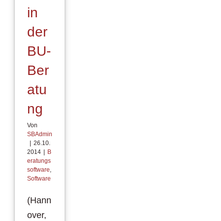
in
der
BU-
Ber
atu
ng
Von
SBAdmin
|
26.10.
2014
|
B
eratungs
software
,
Software
(Hann
over,