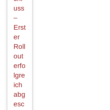
uss
–
Erst
er
Roll
out
erfo
lgre
ich
abg
esc