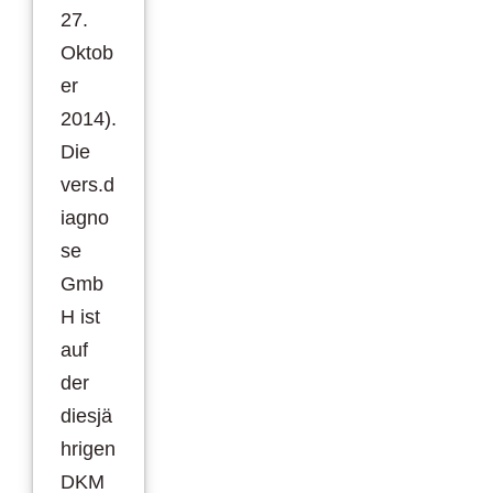
27.
Oktob
er
2014).
Die
vers.d
iagno
se
Gmb
H ist
auf
der
diesjä
hrigen
DKM