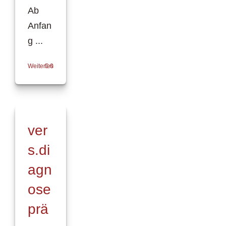
Ab
Anfan
g ...
Weiterlesen
0
ver
s.di
agn
ose
prä