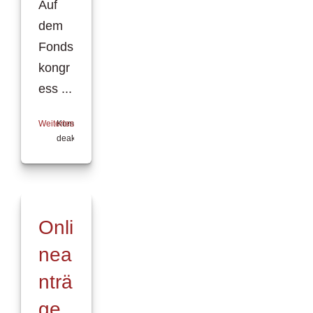
Auf
dem
Fonds
kongr
ess ...
Weiterlesen
Kommentare
deaktiviert
für
FondsKonzept
mit
elektronischer
Unterschrift
Onli
nea
nträ
ge