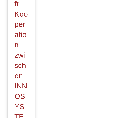
ft –
Koo
per
atio
n
zwi
sch
en
INN
OS
YS
TE