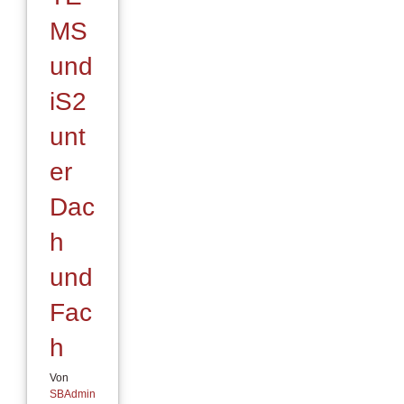
MS
und
iS2
unt
er
Dac
h
und
Fac
h
Von
SBAdmin