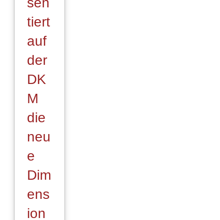
sen
tiert
auf
der
DK
M
die
neu
e
Dim
ens
ion