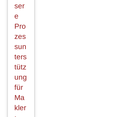
ser
e
Pro
zes
sun
ters
tütz
ung
für
Ma
kler