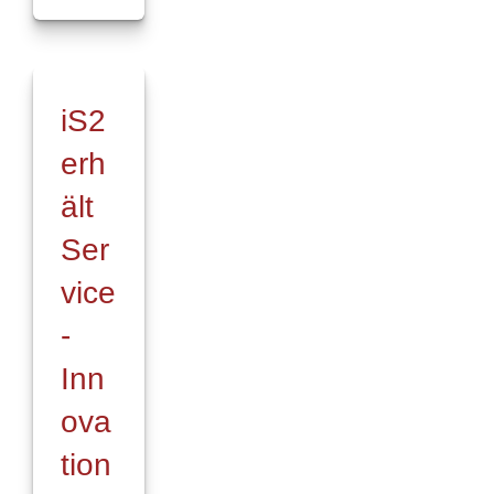
für
Onlineanträge
in
Zukunft
mit
iS2
elektronischer
Unterschrift
erh
–
Kooperation
ält
zwischen
INNOSYSTEMS
Ser
und
iS2
vice
unter
-
Dach
und
Inn
Fach
ova
tion