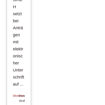
H
setzt
bei
Anträ
gen
mit
elektr
onisc
her
Unter
schrift
auf ...
Weiterlesen
Kommentare
deaktiviert