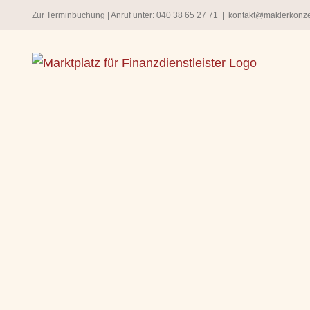
Zum
Zur Terminbuchung
| Anruf unter:
040 38 65 27 71
|
kontakt@maklerkonz
Inhalt
springen