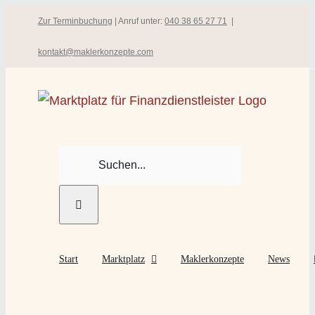
Zum
Zur Terminbuchung
| Anruf unter:
040 38 65 27 71
|
Inhalt
kontakt@maklerkonzepte.com
springen
Suche
nach:
Start
Marktplatz
Maklerkonzepte
News