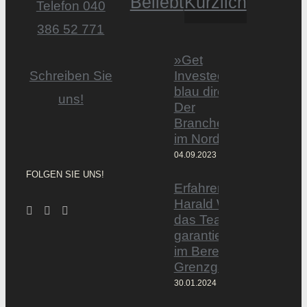
Beliebt
Kürzlich
Telefon 040
386 52 771
»Get
Invested by
Schreiben Sie
blau direkt«:
uns!
Der
Branchentag
im Norden
04.09.2023
FOLGEN SIE UNS!
Erfahrener Experte
Harald Wesely stärkt
das Team von
garantiertmehrnetto.d
im Bereich
Grenzgänger
30.01.2024