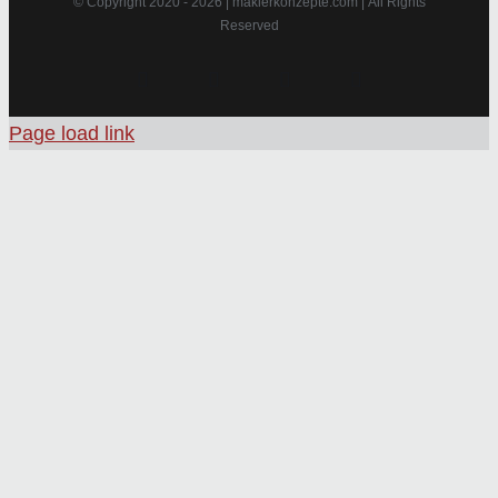
© Copyright 2020 -
2026 | maklerkonzepte.com | All Rights
Reserved
Instagram
Facebook
X
Pinterest
Page load link