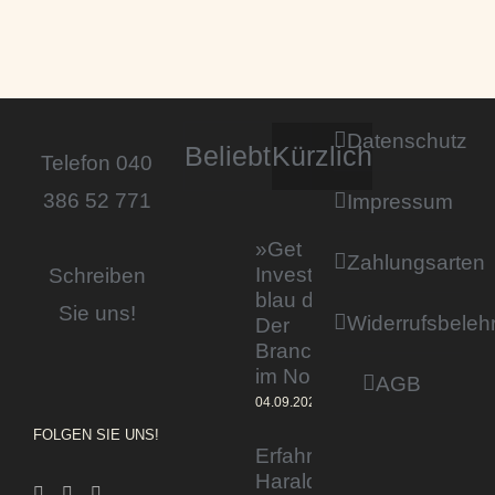
Datenschutz
Beliebt
Kürzlich
Telefon 040
386 52 771
Impressum
»Get
Zahlungsarten
Invested by
Schreiben
blau direkt«:
Sie uns!
Widerrufsbeleh
Der
Branchentag
im Norden
AGB
04.09.2023
FOLGEN SIE UNS!
Erfahrener Experte
Harald Wesely stärkt