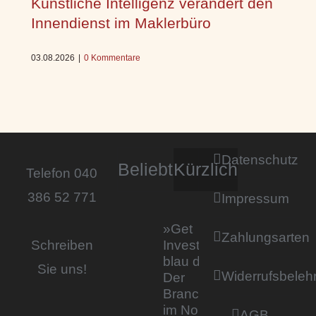
Künstliche Intelligenz verändert den
Innendienst im Maklerbüro
03.08.2026
|
0 Kommentare
Datenschutz
Beliebt
Kürzlich
Telefon 040
386 52 771
Impressum
»Get
Zahlungsarten
Invested by
Schreiben
blau direkt«:
Sie uns!
Widerrufsbeleh
Der
Branchentag
im Norden
AGB