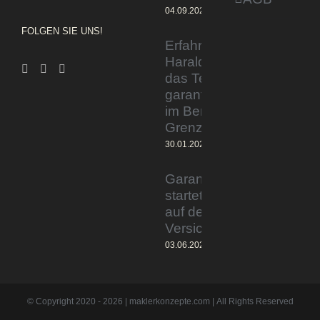
04.09.2023
FOLGEN SIE UNS!
Erfahrener Experte
Harald Wesely stärkt
das Team von
garantiertmehrnetto.de
im Bereich
Grenzgänger
30.01.2024
Garantiertmehrnetto.de®
startet Vermittlerplattform
auf deutschem
Versicherungsmarkt
03.06.2023
© Copyright 2020 -
2026 | maklerkonzepte.com | All Rights Reserved