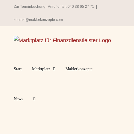
Zum
Zur Terminbuchung
| Anruf unter:
040 38 65 27 71
|
Inhalt
kontakt@maklerkonzepte.com
springen
Start
Marktplatz
Maklerkonzepte
News