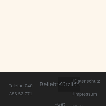
Datenschutz
Beliebt
Kürzlich
Telefon 040
386 52 771
Impressum
»Get