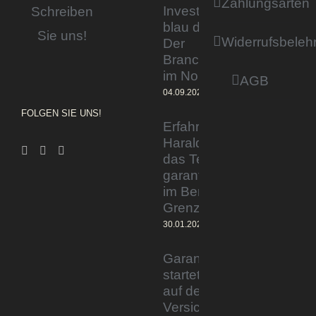
Zahlungsarten
Invested by
Schreiben
blau direkt«:
Sie uns!
Widerrufsbeleh
Der
Branchentag
im Norden
AGB
04.09.2023
FOLGEN SIE UNS!
Erfahrener Experte
Harald Wesely stärkt
das Team von
garantiertmehrnetto.de
im Bereich
Grenzgänger
30.01.2024
Garantiertmehrnetto.de®
startet Vermittlerplattform
auf deutschem
Versicherungsmarkt