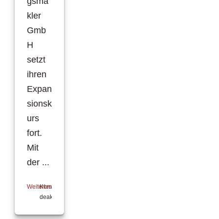
gsma
kler
Gmb
H
setzt
ihren
Expan
sionsk
urs
fort.
Mit
der ...
Weiterlesen
Kommentare
deaktiviert
für
[pma:]