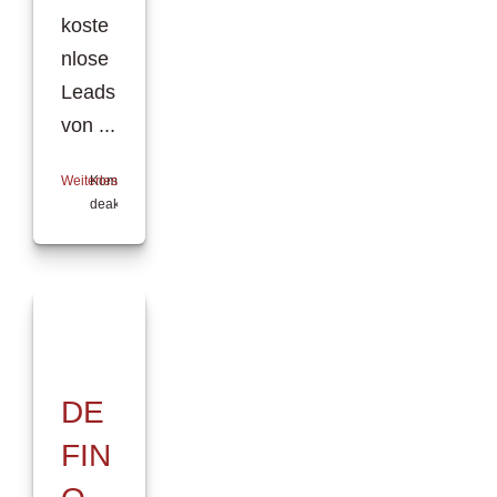
koste
nlose
Leads
von ...
Weiterlesen
Kommentare
deaktiviert
für
Vertriebsoffensive
der
[pma:]
für
Kooperationspartner
DE
FIN