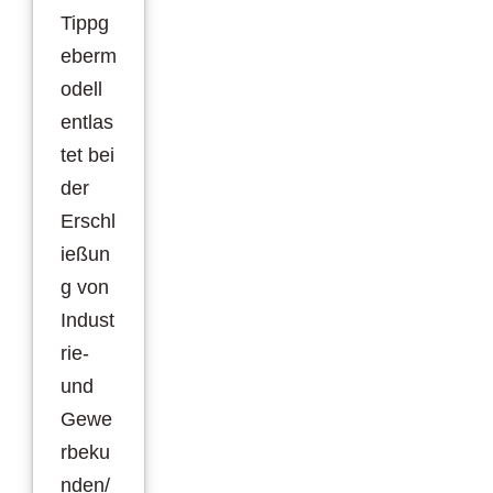
Tippg
eberm
odell
entlas
tet bei
der
Erschl
ießun
g von
Indust
rie-
und
Gewe
rbeku
nden/