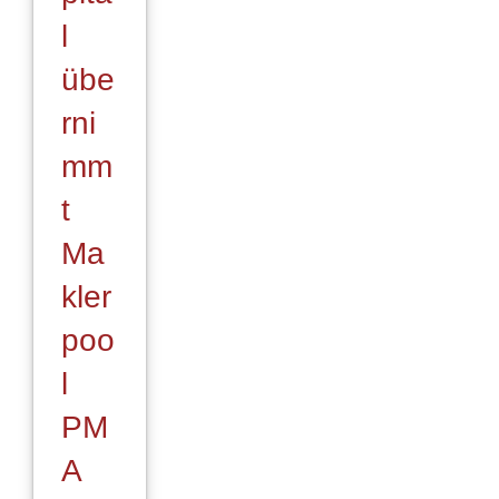
l
übe
rni
mm
t
Ma
kler
poo
l
PM
A