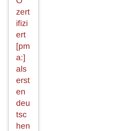
O
zert
ifizi
ert
[pm
a:]
als
erst
en
deu
tsc
hen