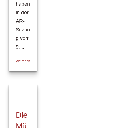
haben
in der
AR-
Sitzun
g vom
9. ...
Weiterlesen
0
Die
Mü