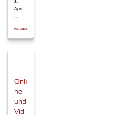
1.
April
...
Weiterlesen
0
Onli
ne-
und
Vid