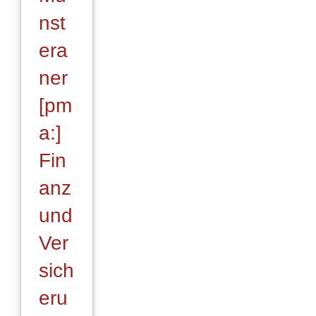
nst
era
ner
[pm
a:]
Fin
anz
und
Ver
sich
eru