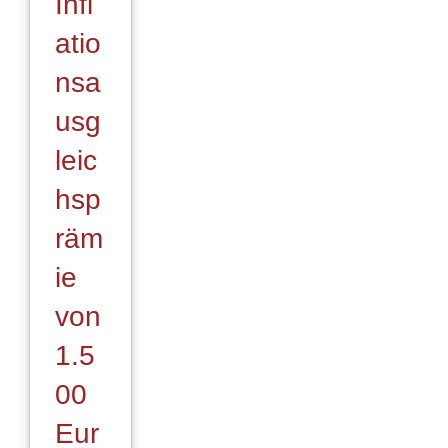
Infl
atio
nsa
usg
leic
hsp
räm
ie
von
1.5
00
Eur