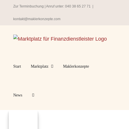
Zum
Zur Terminbuchung
| Anruf unter:
040 38 65 27 71
|
Inhalt
kontakt@maklerkonzepte.com
springen
Start
Marktplatz
Maklerkonzepte
News