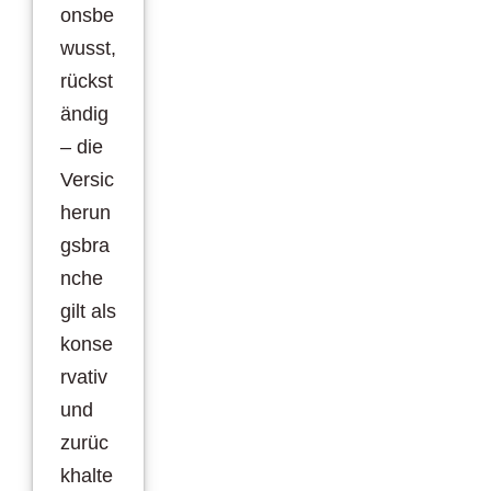
onsbe
wusst,
rückst
ändig
– die
Versic
herun
gsbra
nche
gilt als
konse
rvativ
und
zurüc
khalte