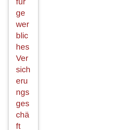
für
ge
wer
blic
hes
Ver
sich
eru
ngs
ges
chä
ft