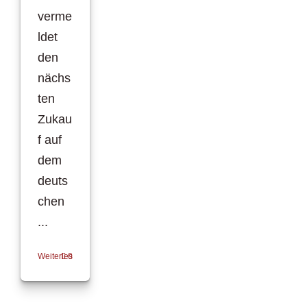
verme
ldet
den
nächs
ten
Zukau
f auf
dem
deuts
chen
...
Weiterlesen
0