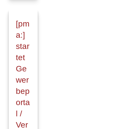
Finanz-
und
Versicherungsmakler
[pm
auf
Expansionskurs
a:]
star
tet
Ge
wer
bep
orta
l /
Ver