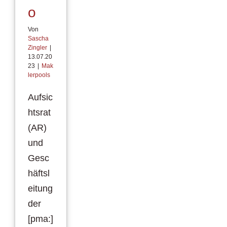
o
Von
Sascha
Zingler
|
13.07.20
23
|
Mak
lerpools
Aufsic
htsrat
(AR)
und
Gesc
häftsl
eitung
der
[pma:]