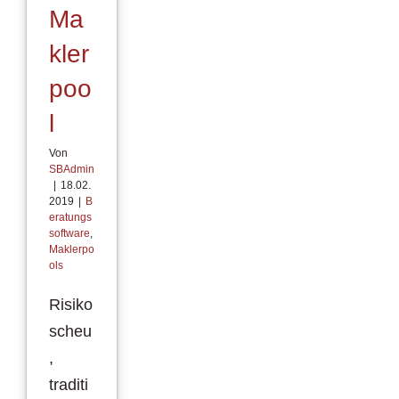
Ma
kler
poo
l
Von
SBAdmin
|
18.02.
2019
|
B
eratungs
software
,
Maklerpo
ols
Risiko
scheu
,
traditi