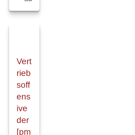
für
Online-
und
Videoberatung:
pma
kooperiert
mit
Flexperto
Vert
rieb
soff
ens
ive
der
[pm