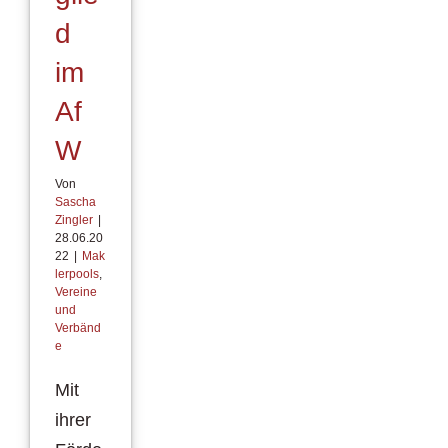
d
im
Af
W
Von
Sascha
Zingler
|
28.06.20
22
|
Mak
lerpools
,
Vereine
und
Verbänd
e
Mit
ihrer