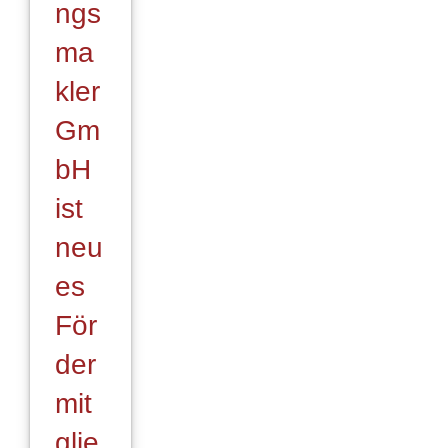
ngs
ma
kler
Gm
bH
ist
neu
es
För
der
mit
glie