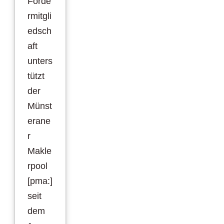
Förde
rmitgli
edsch
aft
unters
tützt
der
Münst
erane
r
Makle
rpool
[pma:]
seit
dem