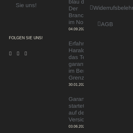
blau direkt«:
Sie uns!
Widerrufsbeleh
Der
Branchentag
im Norden
AGB
04.09.2023
FOLGEN SIE UNS!
Erfahrener Experte
Harald Wesely stärkt
das Team von
garantiertmehrnetto.de
im Bereich
Grenzgänger
30.01.2024
Garantiertmehrnetto.de®
startet Vermittlerplattform
auf deutschem
Versicherungsmarkt
03.06.2023