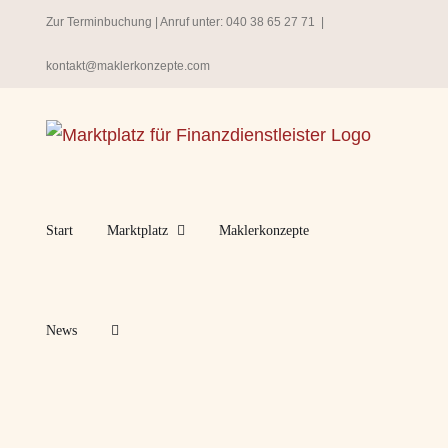
Zum
Zur Terminbuchung
| Anruf unter:
040 38 65 27 71
|
Inhalt
kontakt@maklerkonzepte.com
springen
Start
Marktplatz
Maklerkonzepte
News