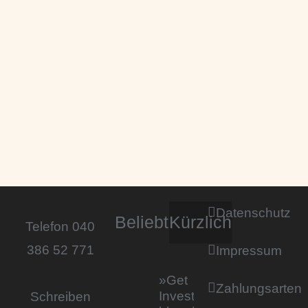
Datenschutz
Beliebt
Kürzlich
Telefon 040
386 52 771
Impressum
»Get
Zahlungsarten
Invested by
Schreiben