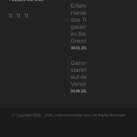
Erfahrener Experte
Harald Wesely stärkt
das Team von
garantiertmehrnetto.de
im Bereich
Grenzgänger
30.01.2024
Garantiertmehrnetto.de®
startet Vermittlerplattform
auf deutschem
Versicherungsmarkt
03.06.2023
© Copyright 2020 -
2026 | maklerkonzepte.com | All Rights Reserved
Instagram
Facebook
X
Pinterest