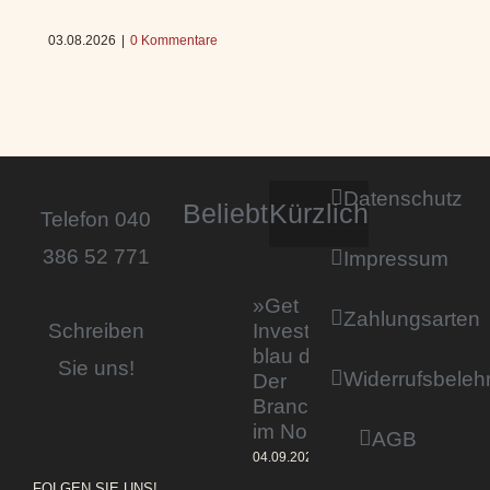
03.08.2026
|
0 Kommentare
Datenschutz
Beliebt
Kürzlich
Telefon 040
386 52 771
Impressum
»Get
Zahlungsarten
Invested by
Schreiben
blau direkt«:
Sie uns!
Widerrufsbeleh
Der
Branchentag
im Norden
AGB
04.09.2023
FOLGEN SIE UNS!