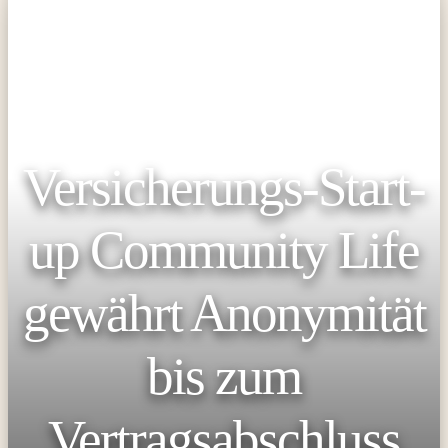
Versicherungs-Start-
up Community Life
gewährt Anonymität
bis zum
Vertragsabschluss