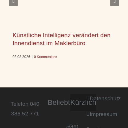
Künstliche Intelligenz verändert den
Innendienst im Maklerbüro
03.08.2026
|
0 Kommentare
Datenschutz
Beliebt
Kürzlich
Telefon 040
386 52 771
Impressum
»Get