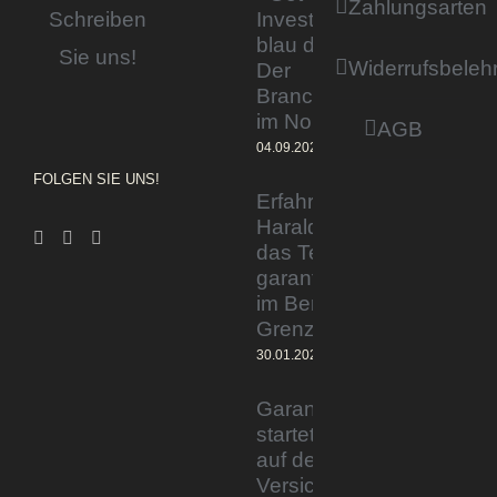
Zahlungsarten
Invested by
Schreiben
blau direkt«:
Sie uns!
Widerrufsbeleh
Der
Branchentag
im Norden
AGB
04.09.2023
FOLGEN SIE UNS!
Erfahrener Experte
Harald Wesely stärkt
das Team von
garantiertmehrnetto.de
im Bereich
Grenzgänger
30.01.2024
Garantiertmehrnetto.de®
startet Vermittlerplattform
auf deutschem
Versicherungsmarkt