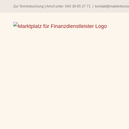
Zum
Zur Terminbuchung
| Anruf unter:
040 38 65 27 71
|
kontakt@maklerkonz
Inhalt
springen