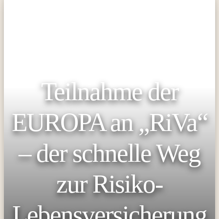
Teilnahme der
EUROPA an „RiVa“
– der schnelle Weg
zur Risiko-
Lebensversicherung