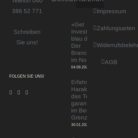
Telefon 040
386 52 771
Impressum
»Get
Zahlungsarten
Invested by
Schreiben
blau direkt«:
Sie uns!
Widerrufsbeleh
Der
Branchentag
im Norden
AGB
04.09.2023
FOLGEN SIE UNS!
Erfahrener Experte
Harald Wesely stärkt
das Team von
garantiertmehrnetto.de
im Bereich
Grenzgänger
30.01.2024