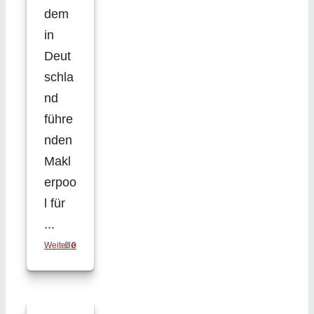
dem
in
Deut
schla
nd
führe
nden
Makl
erpoo
l für
...
Weiterlesen
0