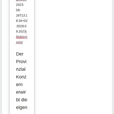
2023-
09-
28T13:1
8:34+02
:00
28.0
9.2023
|
Maklerp
ools
|
Der
Provi
nzial
Konz
ern
erwir
bt die
eigen