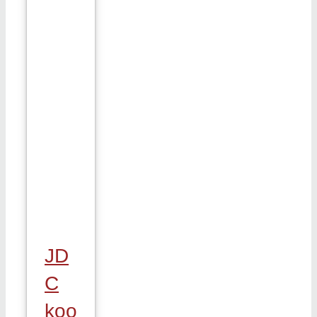
JD
C
koo