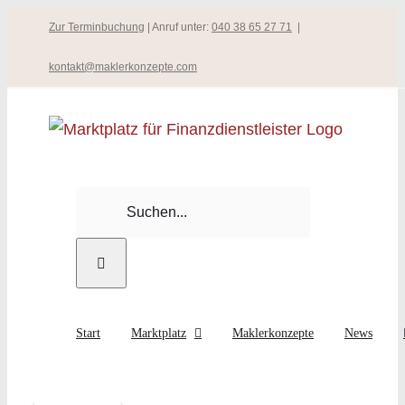
Zum
Zur Terminbuchung
| Anruf unter:
040 38 65 27 71
|
Inhalt
kontakt@maklerkonzepte.com
springen
Suche
nach:
Start
Marktplatz
Maklerkonzepte
News