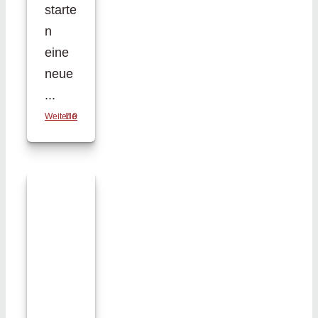
starte
n
eine
neue
...
Weiterlesen
0