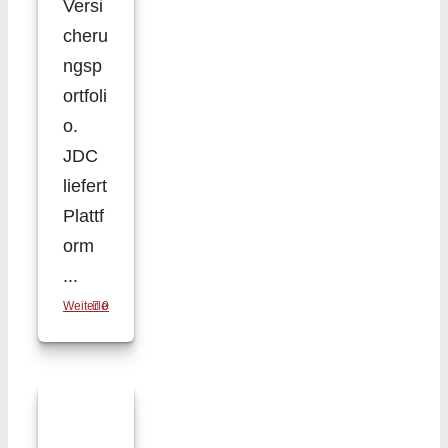
Versi
cheru
ngsp
ortfoli
o.
JDC
liefert
Plattf
orm
...
Weiterlesen
0