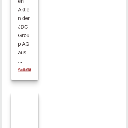
en
Aktie
n der
JDC
Grou
p AG
aus
...
Weiterlesen
0