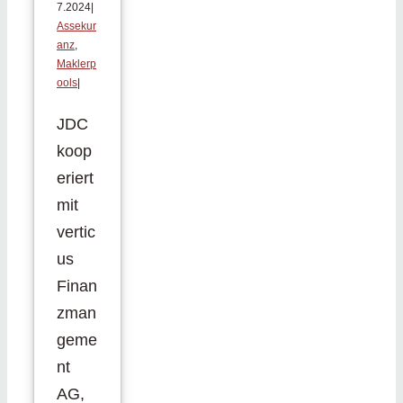
7.2024
|
Assekur
anz
,
Maklerp
ools
|
JDC
koop
eriert
mit
vertic
us
Finan
zman
geme
nt
AG,