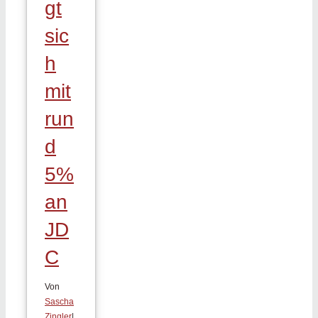
gt
sic
h
mit
run
d
5%
an
JD
C
Von
Sascha
Zingler
|