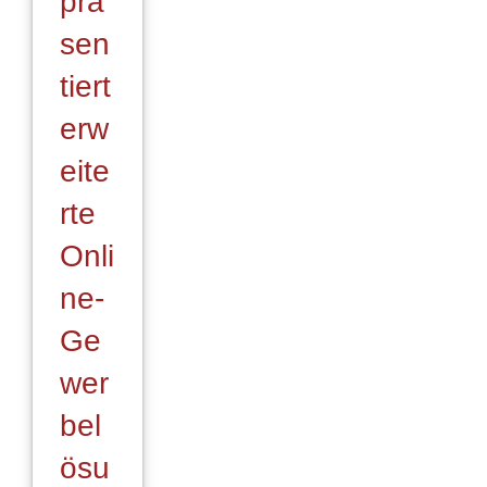
prä
sen
tiert
erw
eite
rte
Onli
ne-
Ge
wer
bel
ösu