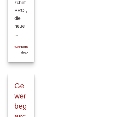
zchef
PRO ,
die
neue
...
Weiterlesen
Kommentare
deaktiviert
für
Finanzchef
PRO
präsentiert
erweiterte
Ge
Online-
Gewerbelösung
wer
für
Makler
beg
auf
der
esc