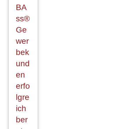
BA
ss®
Ge
wer
bek
und
en
erfo
lgre
ich
ber