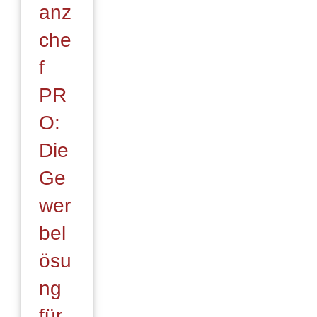
anz
che
f
PR
O:
Die
Ge
wer
bel
ösu
ng
für