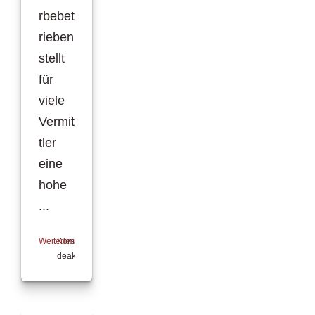
rbebet
rieben
stellt
für
viele
Vermit
tler
eine
hohe
...
Weiterlesen
Kommentare
deaktiviert
für
Keine
Angst
vor