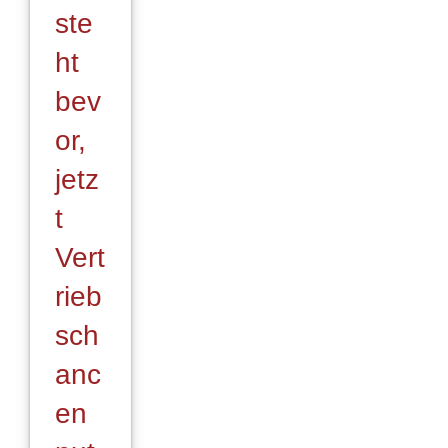
ste
ht
bev
or,
jetz
t
Vert
rieb
sch
anc
en