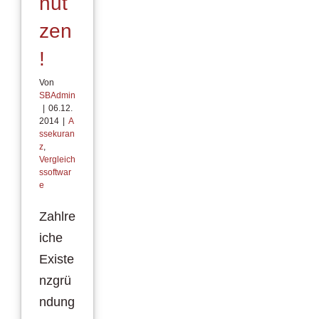
nut
zen
!
Von
SBAdmin
|
06.12.
2014
|
A
ssekuran
z
,
Vergleich
ssoftwar
e
Zahlre
iche
Existe
nzgrü
ndung