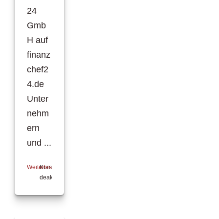
24
Gmb
H auf
finanz
chef2
4.de
Unter
nehm
ern
und ...
Weiterlesen
Kommentare
deaktiviert
für
Finanzchef24:
Neuer
Vergleichsrechner