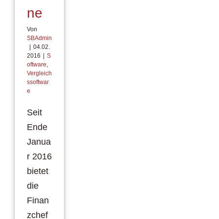
ne
Von
SBAdmin
|
04.02.
2016
|
S
oftware
,
Vergleich
ssoftwar
e
Seit
Ende
Janua
r 2016
bietet
die
Finan
zchef