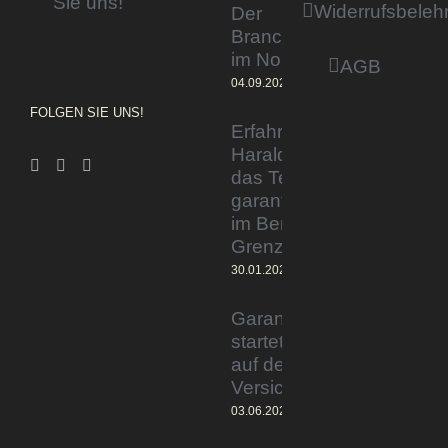
Sie uns!
für
Widerrufsbeleh
Der
Versicherungsmakler
Branchentag
im Norden
AGB
04.09.2023
FOLGEN SIE UNS!
Erfahrener Experte
Harald Wesely stärkt
das Team von
garantiertmehrnetto.de
im Bereich
Grenzgänger
30.01.2024
Garantiertmehrnetto.de®
startet Vermittlerplattform
auf deutschem
Versicherungsmarkt
03.06.2023