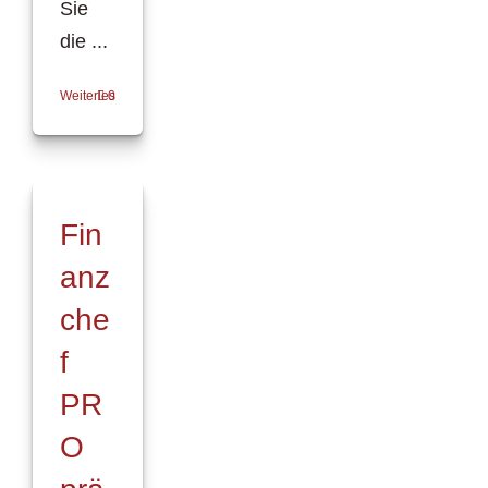
Sie
die ...
Weiterlesen
0
Fin
anz
che
f
PR
O