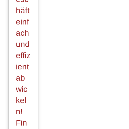
DKM
häft
einf
ach
und
effiz
ient
ab
wic
kel
n! –
Fin