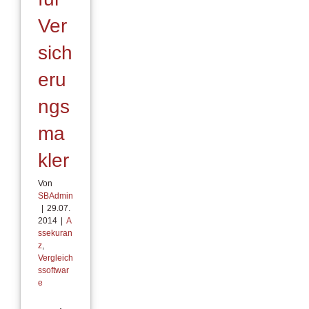
Ver
sich
eru
ngs
ma
kler
Von
SBAdmin
|
29.07.
2014
|
A
ssekuran
z
,
Vergleich
ssoftwar
e