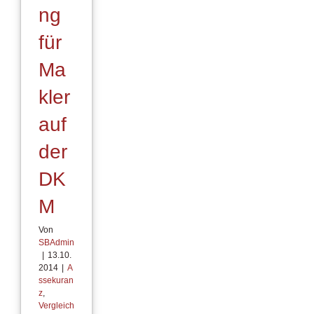
ng
für
Ma
kler
auf
der
DK
M
Von
SBAdmin
|
13.10.
2014
|
A
ssekuran
z
,
Vergleich