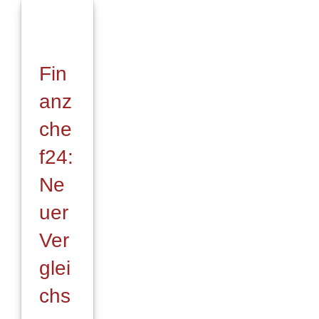
Gewerbe
–
mit
KuBAss®
Fin
Gewerbekunden
erfolgreich
anz
beraten!
che
f24:
Ne
uer
Ver
glei
chs