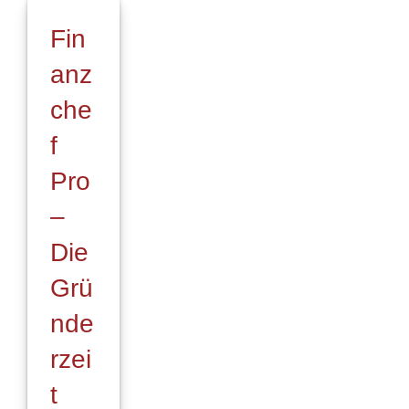
für
Fin
gewerblichen
Rechtsschutz
anz
online
che
f
Pro
–
Die
Grü
nde
rzei
t