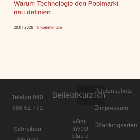
Warum Technologie den Poolmarkt
neu definiert
20.07.2026
|
0 Kommentare
Datenschutz
Beliebt
Kürzlich
Telefon 040
386 52 771
Impressum
»Get
Zahlungsarten
Invested by
Schreiben
blau direkt«:
Sie uns!