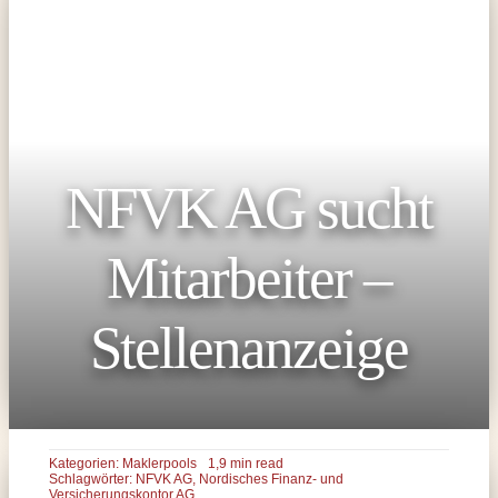
NFVK AG sucht
Mitarbeiter –
Stellenanzeige
Kategorien:
Maklerpools
1,9 min read
Schlagwörter:
NFVK AG
,
Nordisches Finanz- und
Versicherungskontor AG