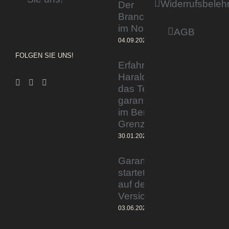
Widerrufsbeleh
Der
Branchentag
im Norden
AGB
04.09.2023
FOLGEN SIE UNS!
Erfahrener Experte
Harald Wesely stärkt
das Team von
garantiertmehrnetto.de
im Bereich
Grenzgänger
30.01.2024
Garantiertmehrnetto.de®
startet Vermittlerplattform
auf deutschem
Versicherungsmarkt
03.06.2023