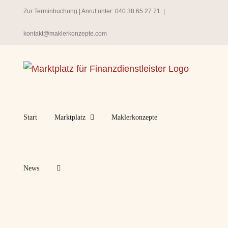
Zum
Zur Terminbuchung
| Anruf unter:
040 38 65 27 71
|
Inhalt
kontakt@maklerkonzepte.com
springen
Start
Marktplatz
Maklerkonzepte
News