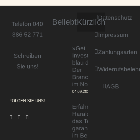
Datenschutz
Beliebt
Kürzlich
Telefon 040
386 52 771
Impressum
»Get
Zahlungsarten
Invested by
Schreiben
blau direkt«:
Sie uns!
Widerrufsbeleh
Der
Branchentag
im Norden
AGB
04.09.2023
FOLGEN SIE UNS!
Erfahrener Experte
Harald Wesely stärkt
das Team von
garantiertmehrnetto.de
im Bereich