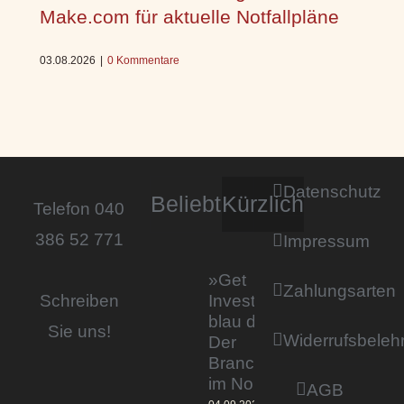
Make.com für aktuelle Notfallpläne
03.08.2026
|
0 Kommentare
Datenschutz
Beliebt
Kürzlich
Telefon 040
386 52 771
Impressum
»Get
Zahlungsarten
Invested by
Schreiben
blau direkt«:
Sie uns!
Widerrufsbeleh
Der
Branchentag
im Norden
AGB