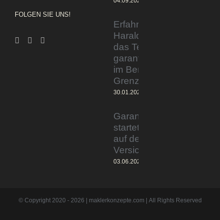
04.09.2023
FOLGEN SIE UNS!
Erfahrener Experte
Harald Wesely stärkt
das Team von
garantiertmehrnetto.de
im Bereich
Grenzgänger
30.01.2024
Garantiertmehrnetto.de®
startet Vermittlerplattform
auf deutschem
Versicherungsmarkt
03.06.2023
© Copyright 2020 -
2026 | maklerkonzepte.com | All Rights Reserved