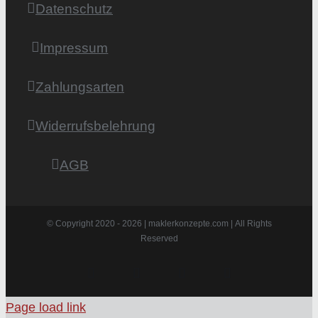
Datenschutz
Impressum
Zahlungsarten
Widerrufsbelehrung
AGB
© Copyright 2020 -
2026 | maklerkonzepte.com | All Rights
Reserved
Instagram
Facebook
X
Pinterest
Page load link