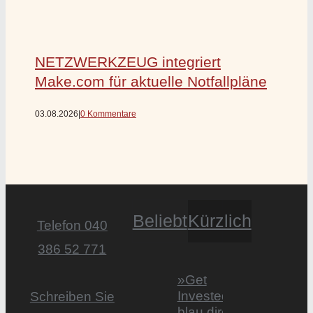
NETZWERKZEUG integriert
Make.com für aktuelle Notfallpläne
03.08.2026
|
0 Kommentare
Beliebt
Kürzlich
Telefon 040
386 52 771
»Get
Invested by
Schreiben Sie
blau direkt«: