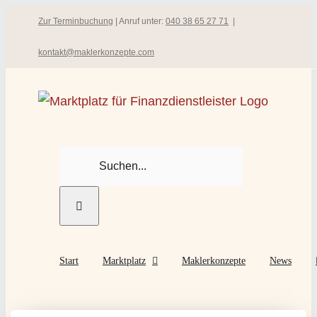
Zum
Zur Terminbuchung
| Anruf unter:
040 38 65 27 71
|
Inhalt
kontakt@maklerkonzepte.com
springen
Suche
nach:
Start
Marktplatz
Maklerkonzepte
News