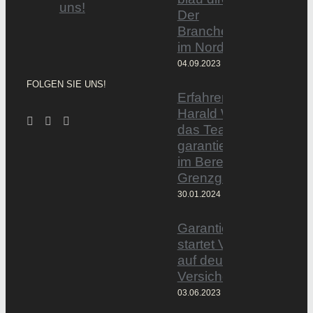
uns!
Der
Branchentag
im Norden
04.09.2023
FOLGEN SIE UNS!
Erfahrener Experte
Harald Wesely stärkt
das Team von
garantiertmehrnetto.d
im Bereich
Grenzgänger
30.01.2024
Garantiertmehrnetto.
startet Vermittlerplattf
auf deutschem
Versicherungsmarkt
03.06.2023