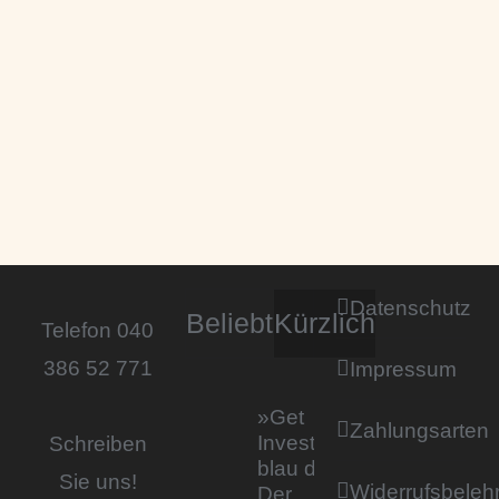
Datenschutz
Beliebt
Kürzlich
Telefon 040
386 52 771
Impressum
»Get
Zahlungsarten
Invested by
Schreiben
blau direkt«:
Sie uns!
Widerrufsbeleh
Der