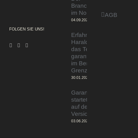
Branchentag
im Norden
AGB
04.09.2023
FOLGEN SIE UNS!
Erfahrener Experte
Harald Wesely stärkt
das Team von
garantiertmehrnetto.de
im Bereich
Grenzgänger
30.01.2024
Garantiertmehrnetto.de®
startet Vermittlerplattform
auf deutschem
Versicherungsmarkt
03.06.2023