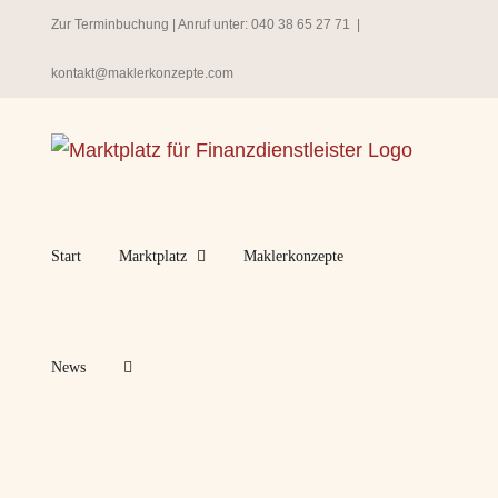
Zum
Zur Terminbuchung
| Anruf unter:
040 38 65 27 71
|
Inhalt
kontakt@maklerkonzepte.com
springen
Start
Marktplatz
Maklerkonzepte
News