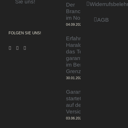
Sie uns!
Widerrufsbeleh
Der
Branchentag
im Norden
AGB
04.09.2023
FOLGEN SIE UNS!
Erfahrener Experte
Harald Wesely stärkt
das Team von
garantiertmehrnetto.de
im Bereich
Grenzgänger
30.01.2024
Garantiertmehrnetto.de®
startet Vermittlerplattform
auf deutschem
Versicherungsmarkt
03.06.2023