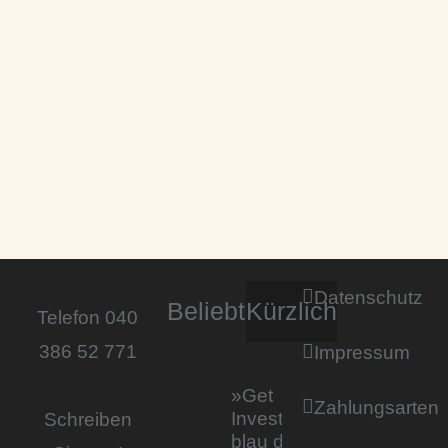
Datenschutz
Beliebt
Kürzlich
Telefon 040
386 52 771
Impressum
»Get
Zahlungsarten
Invested by
Schreiben
blau direkt«: