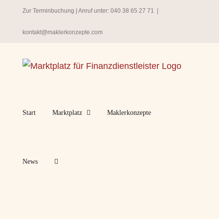
Zum
Zur Terminbuchung
| Anruf unter:
040 38 65 27 71
|
Inhalt
kontakt@maklerkonzepte.com
springen
Start
Marktplatz
Maklerkonzepte
News