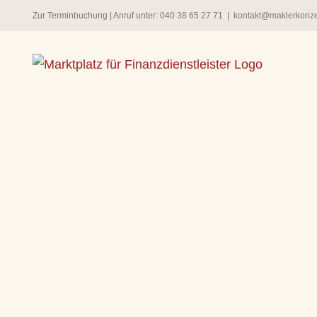
Zum
Zur Terminbuchung
| Anruf unter:
040 38 65 27 71
|
kontakt@maklerkonz
Inhalt
springen