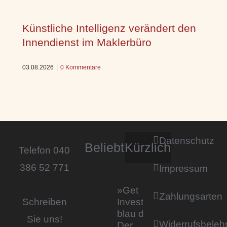
Künstliche Intelligenz verändert den
Innendienst im Maklerbüro
03.08.2026
|
0 Kommentare
Datenschutz
Beliebt
Kürzlich
Telefon 040
386 52 771
Impressum
»Get
Zahlungsarten
Invested by
Schreiben
blau direkt«:
Sie uns!
Widerrufsbeleh
Der