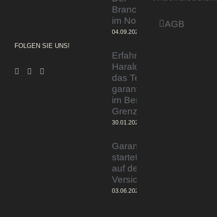
Branchentag
im Norden
AGB
04.09.2023
FOLGEN SIE UNS!
Erfahrener Experte
Harald Wesely stärkt
das Team von
garantiertmehrnetto.de
im Bereich
Grenzgänger
30.01.2024
Garantiertmehrnetto.de®
startet Vermittlerplattform
auf deutschem
Versicherungsmarkt
03.06.2023