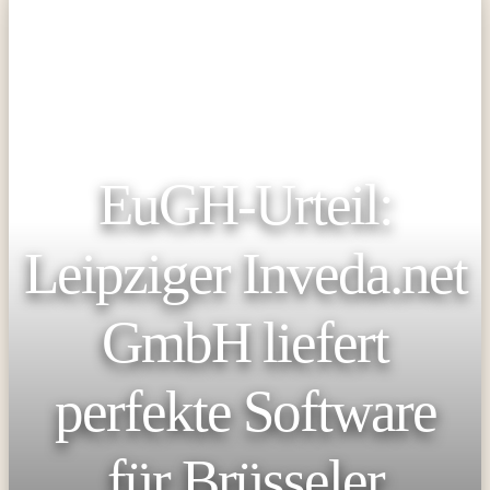
EuGH-Urteil:
Leipziger Inveda.net
GmbH liefert
perfekte Software
für Brüsseler