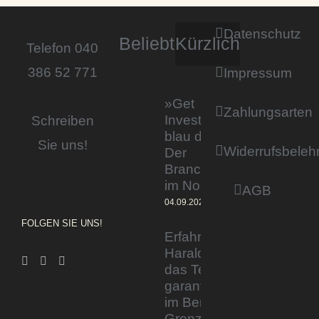
Datenschutz
Beliebt
Kürzlich
Telefon 040
386 52 771
Impressum
»Get
Zahlungsarten
Invested by
Schreiben
blau direkt«:
Sie uns!
Widerrufsbeleh
Der
Branchentag
im Norden
AGB
04.09.2023
FOLGEN SIE UNS!
Erfahrener Experte
Harald Wesely stärkt
das Team von
garantiertmehrnetto.de
im Bereich
Grenzgänger