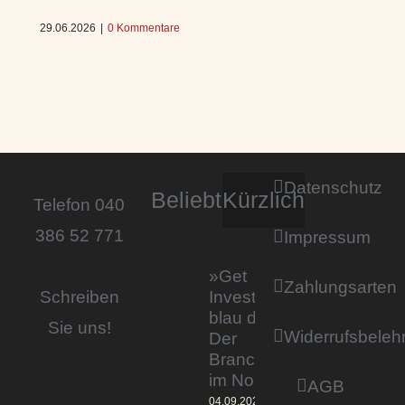
29.06.2026
|
0 Kommentare
Datenschutz
Beliebt
Kürzlich
Telefon 040
386 52 771
Impressum
»Get
Zahlungsarten
Invested by
Schreiben
blau direkt«:
Sie uns!
Widerrufsbeleh
Der
Branchentag
im Norden
AGB
04.09.2023