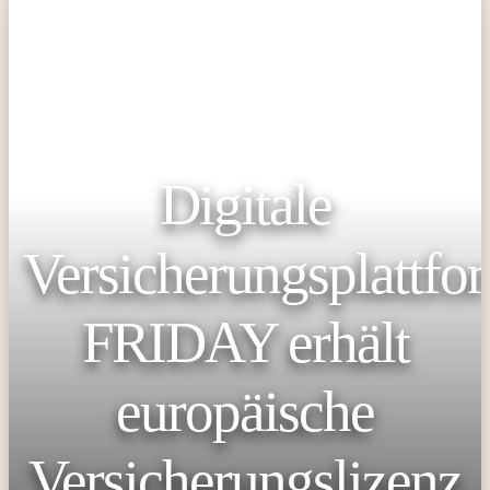
Digitale
Versicherungsplattfo
FRIDAY erhält
europäische
Versicherungslizenz