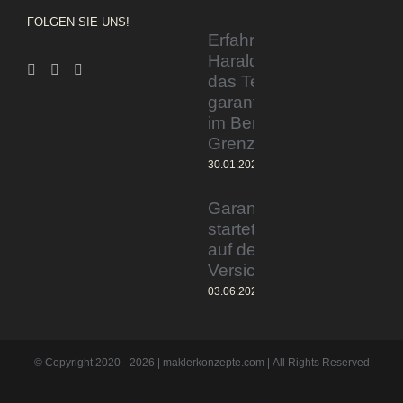
FOLGEN SIE UNS!
Erfahrener Experte
Harald Wesely stärkt
das Team von
garantiertmehrnetto.de
im Bereich
Grenzgänger
30.01.2024
Garantiertmehrnetto.de®
startet Vermittlerplattform
auf deutschem
Versicherungsmarkt
03.06.2023
© Copyright 2020 -
2026 | maklerkonzepte.com | All Rights Reserved