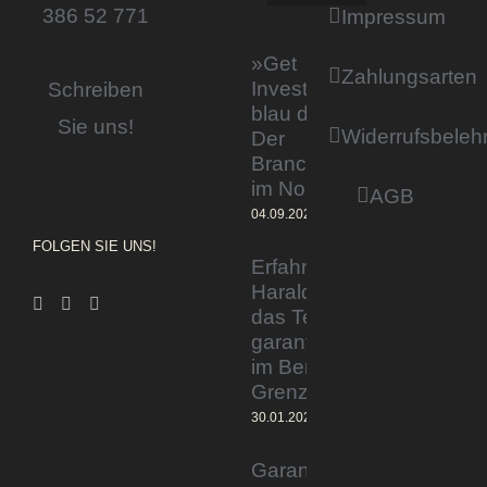
386 52 771
Impressum
»Get
Zahlungsarten
Invested by
Schreiben
blau direkt«:
Sie uns!
Widerrufsbeleh
Der
Branchentag
im Norden
AGB
04.09.2023
FOLGEN SIE UNS!
Erfahrener Experte
Harald Wesely stärkt
das Team von
garantiertmehrnetto.de
im Bereich
Grenzgänger
30.01.2024
Garantiertmehrnetto.de®