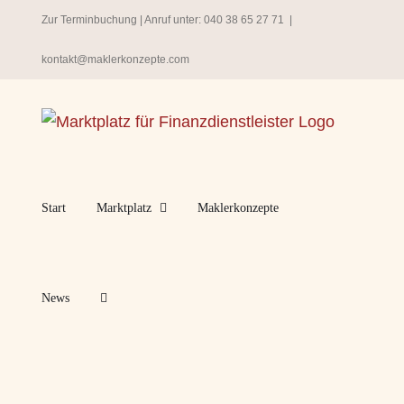
Zum
Zur Terminbuchung
| Anruf unter:
040 38 65 27 71
|
Inhalt
kontakt@maklerkonzepte.com
springen
Start
Marktplatz
Maklerkonzepte
News