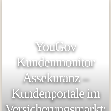
YouGov
Kundenmonitor
Assekuranz –
Kundenportale im
Versicherungsmarkt: