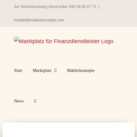
Zum
Zur Terminbuchung
| Anruf unter:
040 38 65 27 71
|
Inhalt
kontakt@maklerkonzepte.com
springen
Start
Marktplatz
Maklerkonzepte
News