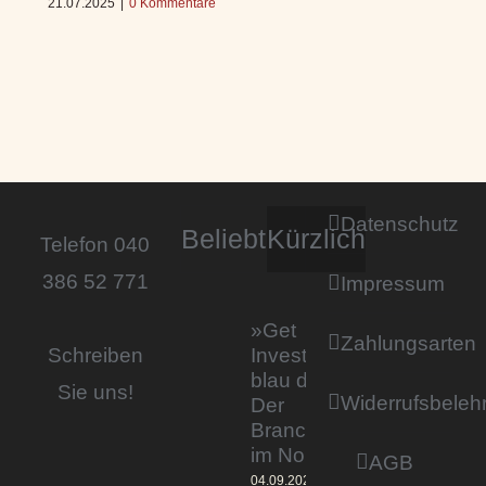
21.07.2025
|
0 Kommentare
Datenschutz
Beliebt
Kürzlich
Telefon 040
386 52 771
Impressum
»Get
Zahlungsarten
Invested by
Schreiben
blau direkt«:
Sie uns!
Widerrufsbeleh
Der
Branchentag
im Norden
AGB
04.09.2023