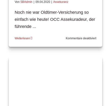
Von
SBAdmin
|
09.04.2020
|
Assekuranz
Noch nie war Oldtimer-Versicherung so
einfach wie heute! OCC Assekuradeur, der
führende ...
für
Weiterlesen
Kommentare deaktiviert
OCC
digital:
Oldtime
Versic
jetzt
per
Mauskl