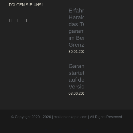
FOLGEN SIE UNS!
Erfahrener Experte
Harald Wesely stärkt
das Team von
garantiertmehrnetto.de
im Bereich
Grenzgänger
30.01.2024
Garantiertmehrnetto.de®
startet Vermittlerplattform
auf deutschem
Versicherungsmarkt
03.06.2023
© Copyright 2020 -
2026 | maklerkonzepte.com | All Rights Reserved