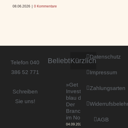
08.06.2026
|
0 Kommentare
Datenschutz
Beliebt
Kürzlich
Telefon 040
386 52 771
Impressum
»Get
Zahlungsarten
Invested by
Schreiben
blau direkt«:
Sie uns!
Widerrufsbeleh
Der
Branchentag
im Norden
AGB
04.09.2023