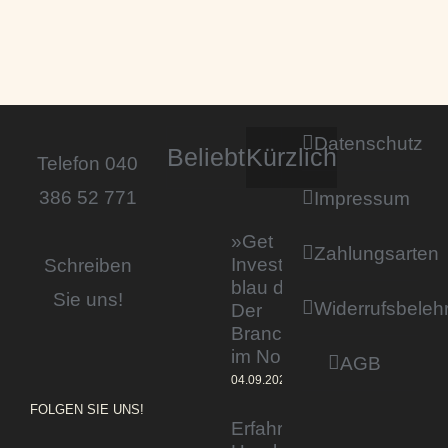
Datenschutz
Beliebt
Kürzlich
Telefon 040
386 52 771
Impressum
»Get
Zahlungsarten
Invested by
Schreiben
blau direkt«:
Sie uns!
Widerrufsbeleh
Der
Branchentag
im Norden
AGB
04.09.2023
FOLGEN SIE UNS!
Erfahrener Experte