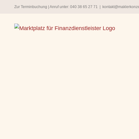
Zum
Zur Terminbuchung
| Anruf unter:
040 38 65 27 71
|
kontakt@maklerkonz
Inhalt
springen