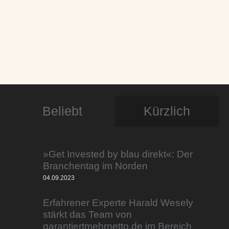
Beliebt
Kürzlich
»Get Invested by blau direkt«: Der
Branchentag im Norden
04.09.2023
Erfahrener Experte Harald Wesely
stärkt das Team von
garantiertmehrnetto.de im Bereich