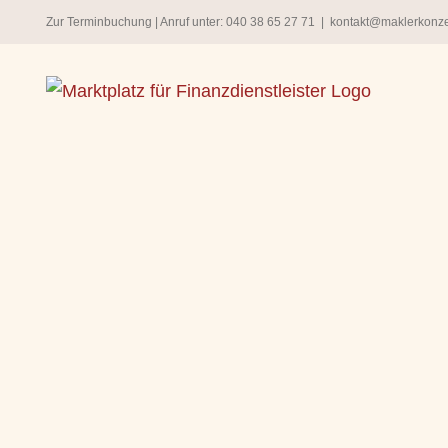
Zum
Zur Terminbuchung
| Anruf unter:
040 38 65 27 71
|
kontakt@maklerkonz
Inhalt
springen