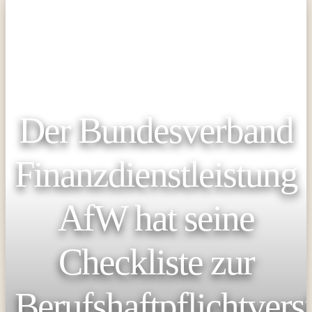
Der Bundesverband
Finanzdienstleistung
AfW hat seine
Checkliste zur
Berufshaftpflichtvers