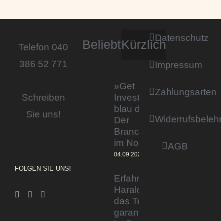
Datenschutz
Beliebt
Kürzlich
Telefon 040
386 52 771
Impressum
»Get
Zahlungsarten
Invested by
Schreiben
blau direkt«:
Sie uns!
Widerrufsbeleh
Der
Branchentag
im Norden
AGB
04.09.2023
FOLGEN SIE UNS!
Erfahrener Experte
Harald Wesely stärkt
das Team von
garantiertmehrnetto.de