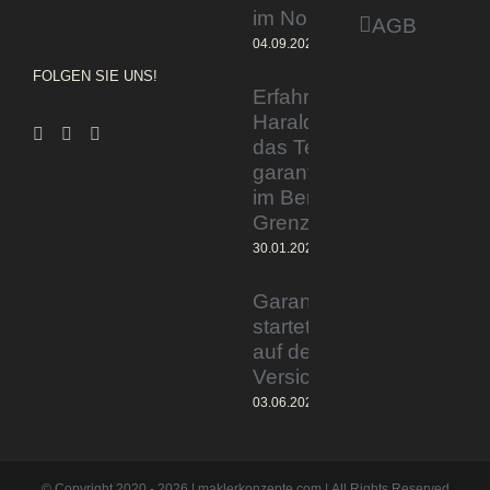
im Norden
AGB
04.09.2023
FOLGEN SIE UNS!
Erfahrener Experte
Harald Wesely stärkt
das Team von
garantiertmehrnetto.de
im Bereich
Grenzgänger
30.01.2024
Garantiertmehrnetto.de®
startet Vermittlerplattform
auf deutschem
Versicherungsmarkt
03.06.2023
© Copyright 2020 -
2026 | maklerkonzepte.com | All Rights Reserved