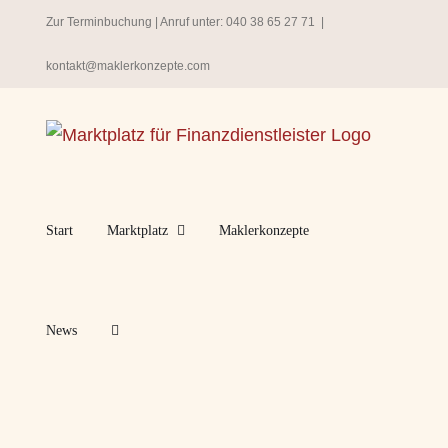
Zum
Zur Terminbuchung
| Anruf unter:
040 38 65 27 71
|
Inhalt
kontakt@maklerkonzepte.com
springen
Start
Marktplatz
Maklerkonzepte
News