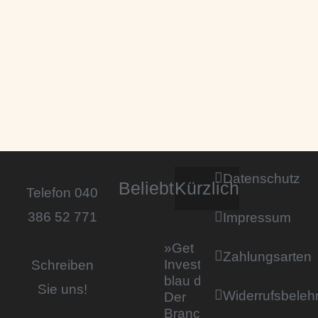
Datenschutz
Beliebt
Kürzlich
Telefon 040
386 52 771
Impressum
»Get
Zahlungsarten
Invested by
Schreiben
blau direkt«:
Sie uns!
Widerrufsbeleh
Der
Branchentag