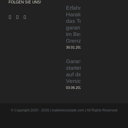
FOLGEN SIE UNS!
Erfahrener Experte
Harald Wesely stärkt
das Team von
garantiertmehrnetto.de
im Bereich
Grenzgänger
30.01.2024
Garantiertmehrnetto.de®
startet Vermittlerplattform
auf deutschem
Versicherungsmarkt
03.06.2023
© Copyright 2020 -
2026 | maklerkonzepte.com | All Rights Reserved
Instagram
Facebook
X
Pinterest