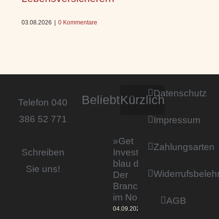
03.08.2026
|
0 Kommentare
Datenschutz
Beliebt
Kürzlich
Telefon 040
386 52 771
Impressum
»Get
Zahlungsarten
Invested by
Schreiben
blau direkt«:
Sie uns!
Widerrufsbeleh
Der
Branchentag
im Norden
AGB
04.09.2023