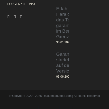
FOLGEN SIE UNS!
Erfahrener Experte
Harald Wesely stärkt
das Team von
garantiertmehrnetto.de
im Bereich
Grenzgänger
30.01.2024
Garantiertmehrnetto.de®
startet Vermittlerplattform
auf deutschem
Versicherungsmarkt
03.06.2023
© Copyright 2020 -
2026 | maklerkonzepte.com | All Rights Reserved