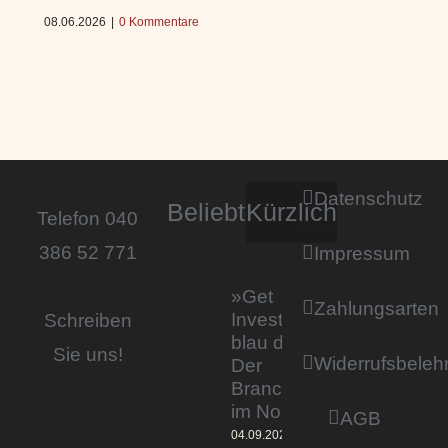
08.06.2026
|
0 Kommentare
Datenschutz
Beliebt
Kürzlich
Telefon 040
386 52 771
Impressum
»Get
Zahlungsarten
Invested by
Schreiben
blau direkt«:
Sie uns!
Widerrufsbeleh
Der
Branchentag
im Norden
AGB
04.09.2023