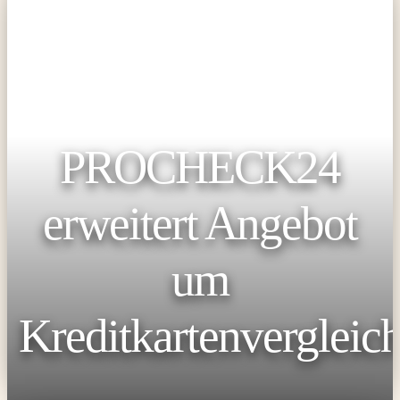
PROCHECK24
erweitert Angebot
um
Kreditkartenvergleic