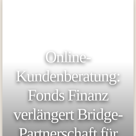
Online-
Kundenberatung:
Fonds Finanz
verlängert Bridge-
Partnerschaft für