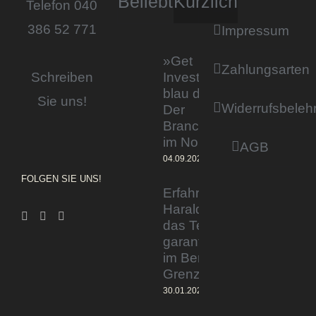
Beliebt
Kürzlich
Telefon 040
386 52 771
Impressum
»Get
Zahlungsarten
Invested by
Schreiben
blau direkt«:
Sie uns!
Widerrufsbeleh
Der
Branchentag
im Norden
AGB
04.09.2023
FOLGEN SIE UNS!
Erfahrener Experte
Harald Wesely stärkt
das Team von
garantiertmehrnetto.de
im Bereich
Grenzgänger
30.01.2024