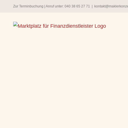
Zum
Zur Terminbuchung
| Anruf unter:
040 38 65 27 71
|
kontakt@maklerkonz
Inhalt
springen