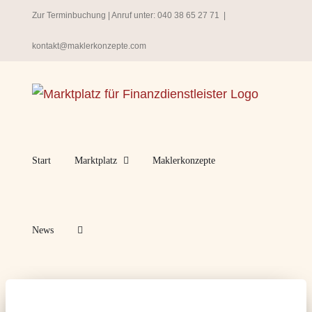
Zum
Zur Terminbuchung
| Anruf unter:
040 38 65 27 71
|
Inhalt
kontakt@maklerkonzepte.com
springen
Start
Marktplatz
Maklerkonzepte
News