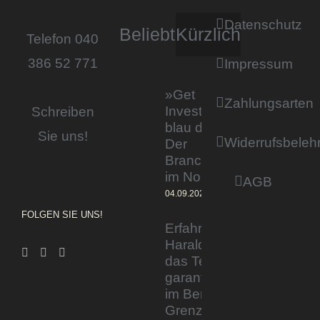
Datenschutz
Beliebt
Kürzlich
Telefon 040
386 52 771
Impressum
»Get
Zahlungsarten
Invested by
Schreiben
blau direkt«:
Sie uns!
Widerrufsbeleh
Der
Branchentag
im Norden
AGB
04.09.2023
FOLGEN SIE UNS!
Erfahrener Experte
Harald Wesely stärkt
das Team von
garantiertmehrnetto.de
im Bereich
Grenzgänger