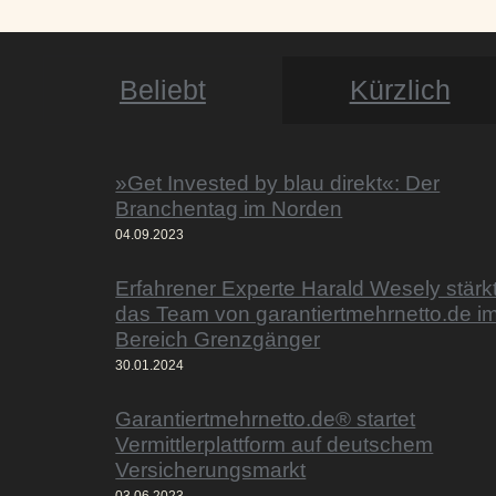
Beliebt
Kürzlich
»Get Invested by blau direkt«: Der
Branchentag im Norden
04.09.2023
Erfahrener Experte Harald Wesely stärk
das Team von garantiertmehrnetto.de i
Bereich Grenzgänger
30.01.2024
Garantiertmehrnetto.de® startet
Vermittlerplattform auf deutschem
Versicherungsmarkt
03.06.2023